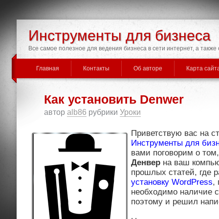
Инструменты для бизнеса
Все самое полезное для ведения бизнеса в сети интернет, а такж
Главная
Контакты
Об авторе
Карта сайт
Как установить Denwer
автор
alb86
рубрики
Уроки
Приветствую вас на с
Инструменты для биз
вами поговорим о том
Денвер
на ваш компью
прошлых статей, где 
установку WordPress
,
необходимо наличие с
поэтому и решил напи