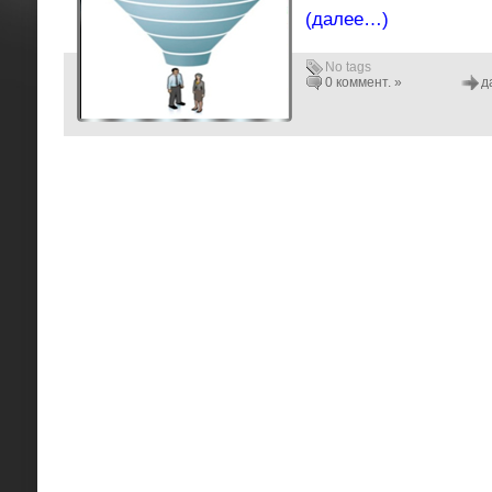
(далее…)
No tags
0 коммент. »
д