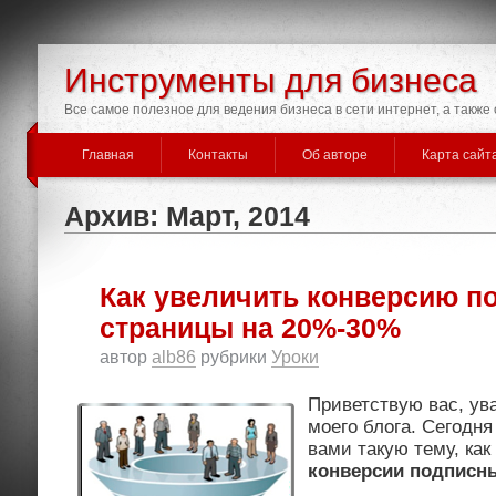
Инструменты для бизнеса
Все самое полезное для ведения бизнеса в сети интернет, а такж
Главная
Контакты
Об авторе
Карта сайт
Архив: Март, 2014
Как увеличить конверсию п
страницы на 20%-30%
автор
alb86
рубрики
Уроки
Приветствую вас, ув
моего блога. Сегодня
вами такую тему, как
конверсии подписн