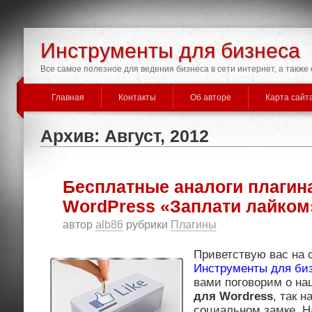
Инструменты для бизнеса
Все самое полезное для ведения бизнеса в сети интернет, а такж
Главная
Контакты
Об авторе
Карта сайт
Архив: Август, 2012
Бесплатные аналоги плагин
WordPress «Заплати лайком
автор
alb86
рубрики
Плагины
Приветствую вас на 
Инструменты для би
вами поговорим о 
для
Wordress
, так 
социальном замке. Н