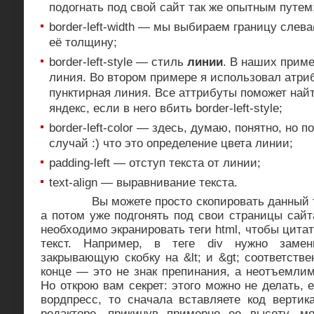
подогнать под свой сайт так же опытным путем
border-left-width — мы выбираем границу слев
её толщину;
border-left-style — стиль
линии
. В наших приме
линия. Во втором примере я использовал атри
пунктирная линия. Все аттрибуты поможет на
яндекс, если в него вбить border-left-style;
border-left-color — здесь, думаю, понятно, но 
случай :) что это определение цвета линии;
padding-left — отступ текста от линии;
text-align — выравнивание текста.
Вы можете просто скопировать данный текс
а потом уже подгонять под свои страницы сайта
необходимо экранировать теги html, чтобы цита
текст. Например, в теге div нужно заме
закрывающую скобку на &lt; и &gt; соответстве
конце — это не знак препинания, а неотъемлим
Но открою вам секрет: этого можно не делать, 
вордпресс, то сначала вставляете код верти
редакторе, прикинув примерно ее высоту, мо