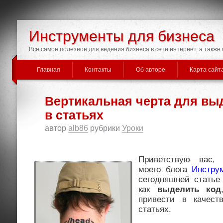
Инструменты для бизнеса
Все самое полезное для ведения бизнеса в сети интернет, а такж
Главная
Контакты
Об авторе
Карта сайт
Вертикальная черта для вы
в статьях
автор
alb86
рубрики
Уроки
Приветствую вас,
моего блога
Инстру
сегодняшней статье
как
выделить код
привести в качес
статьях.