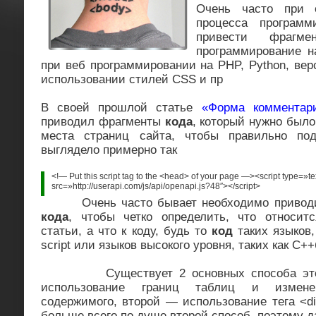
Очень часто при о
процесса программ
привести фрагм
программирование н
при веб программировании на PHP, Python, вер
использовании стилей CSS и пр
В своей прошлой статье
«Форма комментари
приводил фрагменты
кода
, который нужно было
места страниц сайта, чтобы правильно по
выглядело примерно так
<!— Put this script tag to the <head> of your page —><script type=»te
src=»http://userapi.com/js/api/openapi.js?48″></script>
Очень часто бывает необходимо приводит
кода
, чтобы четко определить, что относит
статьи, а что к коду, будь то
код
таких языков,
script или языков высокого уровня, таких как С++
Существует 2 основных способа это 
использование границ таблиц и измене
содержимого, второй — использование тега <d
больше всего по душе второй способ, поэтому д