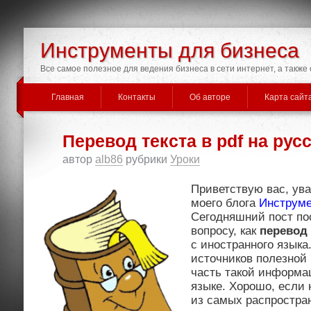
Инструменты для бизнеса
Все самое полезное для ведения бизнеса в сети интернет, а такж
Главная
Контакты
Об авторе
Карта сайт
Перевод текста в pdf на рус
автор
alb86
рубрики
Уроки
Приветствую вас, ув
моего блога
Инструме
Сегодняшний пост по
вопросу, как
перевод 
с иностранного языка
источников полезной
часть такой информа
языке. Хорошо, если
из самых распростран