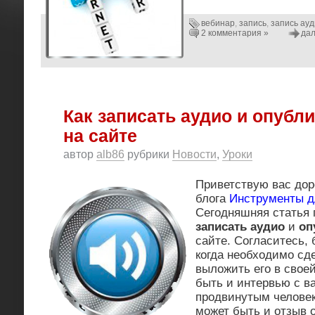
вебинар
,
запись
,
запись ау
2 комментария »
дал
Как записать аудио и опубл
на сайте
автор
alb86
рубрики
Новости
,
Уроки
Приветствую вас дор
блога
Инструменты д
Сегодняшняя статья 
записать
аудио
и
оп
сайте. Согласитесь,
когда необходимо сд
выложить его в своей
быть и интервью с в
продвинутым человек
может быть и отзыв 