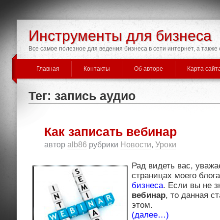
Инструменты для бизнеса
Все самое полезное для ведения бизнеса в сети интернет, а такж
Главная
Контакты
Об авторе
Карта сайт
Тег: запись аудио
Как записать вебинар
автор
alb86
рубрики
Новости
,
Уроки
Рад видеть вас, уважа
страницах моего блог
бизнеса
. Если вы не 
вебинар
, то данная с
этом.
(далее…)