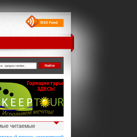
RSS Feed
мые читаемые
платный плагин, ускоряющий