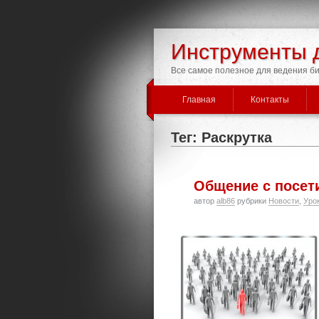
Инструменты 
Все самое полезное для ведения би
Главная
Контакты
Тег: Раскрутка
Общение с посет
автор
alb86
рубрики
Новости
,
Уро