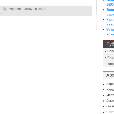
SEO
общение
,
Раскрутка
,
сайт
Бес
..
рас
Как
авт
Уста
кли
Руб
Нов
Пла
Уро
Ар
Апре
Июль
Март
Дека
Октя
Сент