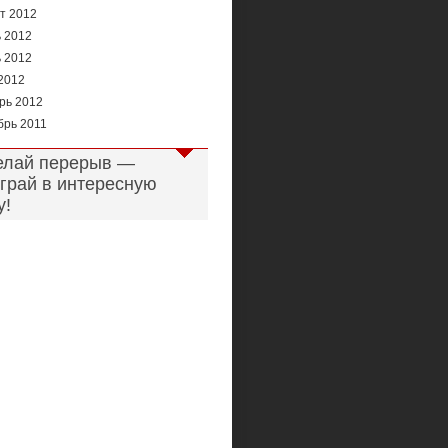
ст 2012
 2012
 2012
2012
рь 2012
брь 2011
елай перерыв —
грай в интересную
у!