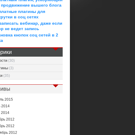
 продвижение вышего блога
платные плагины для
крутки в соц сетях
 записать вебинар, даже если
ор не ведет запись
новка кнопок соц сетей в 2
ка
рики
ости
(30)
гины
(3)
ки
(35)
хивы
ль 2015
 2014
 2014
брь 2012
брь 2012
ябрь 2012