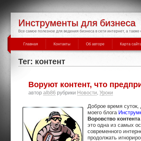
Инструменты для бизнеса
Все самое полезное для ведения бизнеса в сети интернет, а такж
Главная
Контакты
Об авторе
Карта сайт
Тег: контент
Воруют контент, что предпр
автор
alb86
рубрики
Новости
,
Уроки
Доброе время суток,
моего блога
Инструм
Воровство контента
это одна из самых о
современного интерн
продолжать игнориро